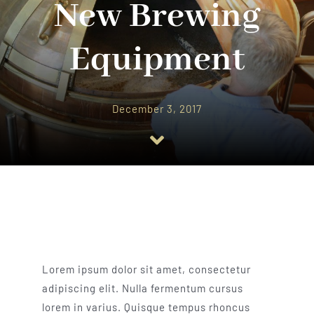
New Brewing
About Us
Equipment
Catalog
December 3, 2017
Contact Us
Search
for:
Lorem ipsum dolor sit amet, consectetur
adipiscing elit. Nulla fermentum cursus
lorem in varius. Quisque tempus rhoncus