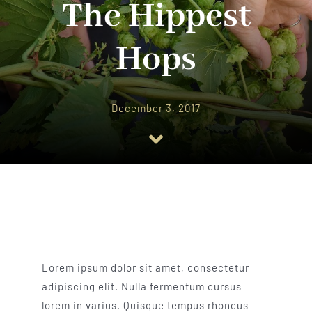
The Hippest
About Us
Hops
Catalog
December 3, 2017
Contact Us
Search
for:
Lorem ipsum dolor sit amet, consectetur
adipiscing elit. Nulla fermentum cursus
lorem in varius. Quisque tempus rhoncus